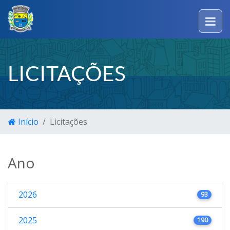
LICITAÇÕES
Início
Licitações
Ano
2026
93
2025
190