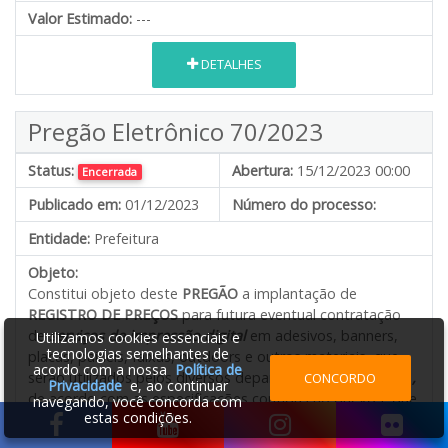
Valor Estimado:
---
DETALHES
Pregão Eletrônico 70/2023
Status:
Abertura:
15/12/2023 00:00
Encerrada
Publicado em:
01/12/2023
Número do processo:
Entidade:
Prefeitura
Objeto:
Constitui objeto deste
PREGÃO
a implantação de
REGISTRO DE PREÇOS
para futura eventual contratação
de
serviços de impressão digital
em adesivos, banners,
Utilizamos cookies essenciais e
tecnologias semelhantes de
placas, painéis, faixas, outdoors e outros materiais, que
acordo com a nossa
Política de
serão utilizados pelos diversos departamentos municipais
,
CONCORDO
Privacidade
e, ao continuar
de acordo com as especificações contidas no Anexo I, que
navegando, você concorda com
estas condições.
faz parte deste edital.