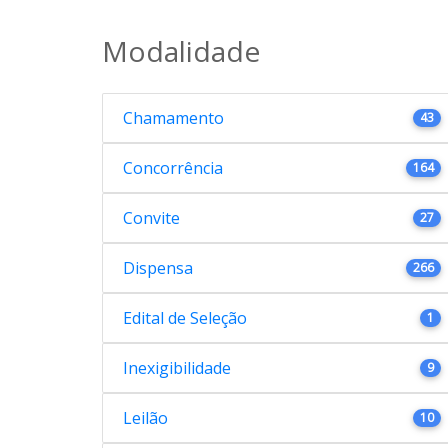
Modalidade
Chamamento
43
Concorrência
164
Convite
27
Dispensa
266
Edital de Seleção
1
Inexigibilidade
9
Leilão
10