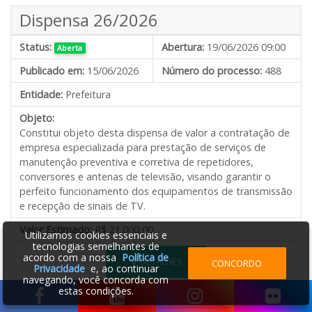
Dispensa 26/2026
Status:
Abertura:
19/06/2026 09:00
Aberta
Publicado em:
15/06/2026
Número do processo:
488
Entidade:
Prefeitura
Objeto:
Constitui objeto desta dispensa de valor
a contratação de
empresa especializada para prestação de serviços de
manutenção preventiva e corretiva de repetidores,
conversores e antenas de televisão, visando garantir o
perfeito funcionamento dos equipamentos de transmissão
e recepção de sinais de TV.
Valor Estimado:
R$ 21.000,00
Utilizamos cookies essenciais e
tecnologias semelhantes de
acordo com a nossa
Política de
DETALHES
CONCORDO
Privacidade
e, ao continuar
navegando, você concorda com
estas condições.
Pregão Eletrônico 26/2026