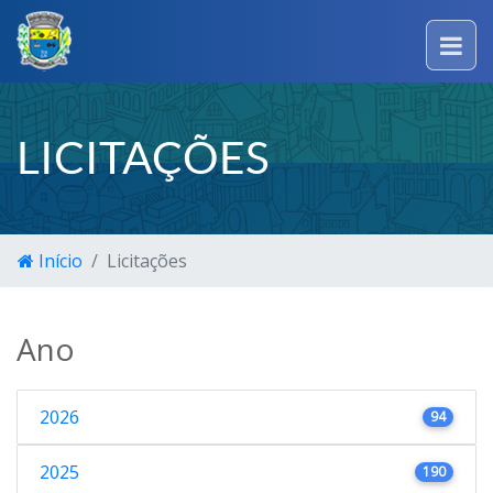
LICITAÇÕES
Início
Licitações
Ano
2026
94
2025
190