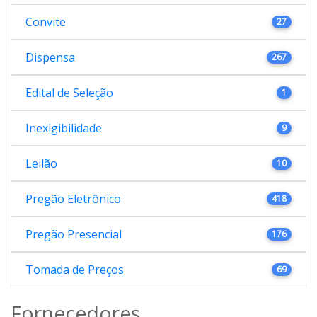
Convite
27
Dispensa
267
Edital de Seleção
1
Inexigibilidade
9
Leilão
10
Pregão Eletrônico
418
Pregão Presencial
176
Tomada de Preços
69
Fornecedores