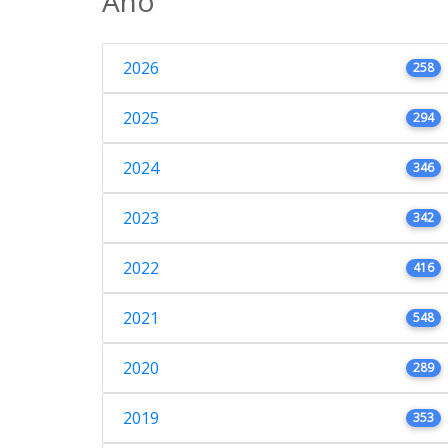
Ano
2026
258
2025
294
2024
346
2023
342
2022
416
2021
548
2020
289
2019
353