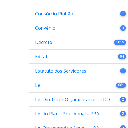
Consórcio Pinhão
1
Convênio
3
Decreto
1019
Edital
94
Estatuto dos Servidores
1
Lei
661
Lei Diretrizes Orçamentárias - LDO
2
Lei do Plano PruriAnual – PPA
2
2