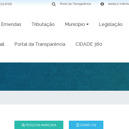
3226-8100
Portal da Transparência
Acesso à Inform
Emendas
Tributação
Município
Legislação
il
Portal da Transparência
CIDADE 360
PESQUISA AVANÇADA
GERAR CSV